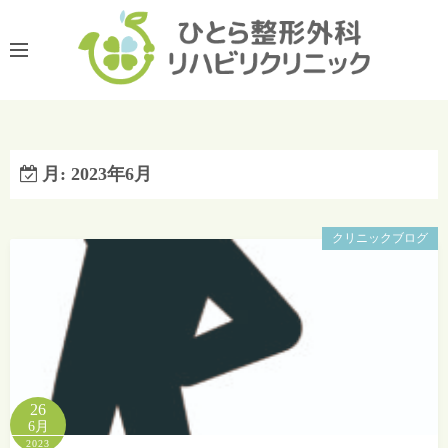
コ
ン
テ
ン
ツ
へ
ス
月:
2023年6月
キ
ッ
クリニックブログ
プ
26
6月
2023