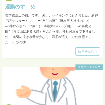
運動のすゝめ
理学療法士の前川です。 先日、ハイキングに行きました。新神
戸駅をスタートし、 ➡”布引の滝”（日本三大神滝の1つ）
➡”神戸布引ハーブ園”（日本最大のハーブ園） ➡”再度公
園”（再度山にある名勝）そこから湊川神社付近まで下りまし
た。 布引の滝は水量が少なく、岩肌が見えていた状態でし
た…!。水の少…
続きを読む
クリニックブログ