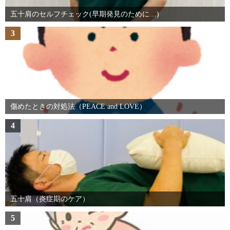
五十肩のセルフチェック(早期発見のために…)
3
傷めたときの対処法（PEACE and LOVE）
4
五十肩（炎症期のケア）
5