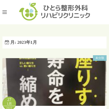
コ
ン
テ
ン
ツ
へ
ス
月:
2023年1月
キ
ッ
未分類
プ
27
1月
2023