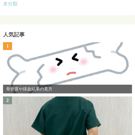
未分類
人気記事
1
骨密度や採血結果の見方
2