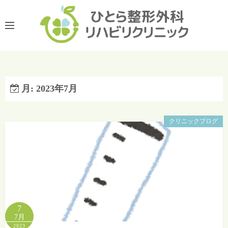
コ
ン
テ
ン
ツ
へ
ス
月:
2023年7月
キ
ッ
クリニックブログ
プ
7
7月
2023