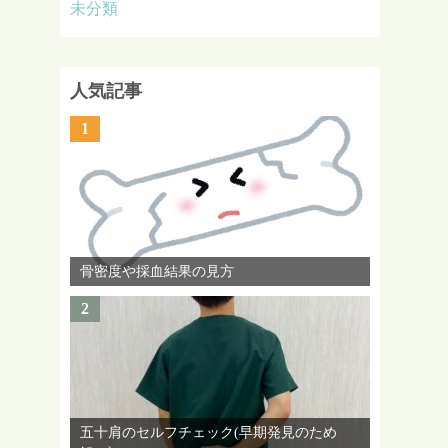
未分類
人気記事
1
骨密度や採血結果の見方
2
五十肩のセルフチェック(早期発見のため