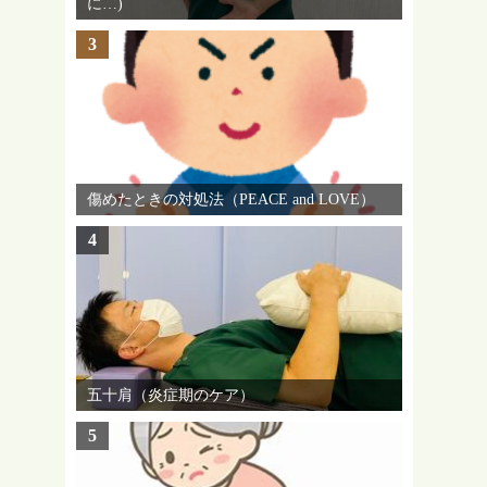
に…)
3
傷めたときの対処法（PEACE and LOVE）
4
五十肩（炎症期のケア）
5