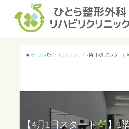
コ
ン
テ
ン
ツ
へ
ス
ホーム
»
クリニックブログ
»
【4月1日スタート
キ
ッ
プ
【4月1日スタート
】1